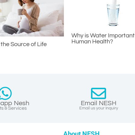
Why is Water Important
Human Health?
 the Source of Life
app Nesh
Email NESH
s & Services
Email us your Inquiry
About NESH