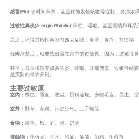
感冒(Flu):
长时间鼻塞，甚至伴随发烧咳嗽等症状，鼻涕浓
过敏性鼻炎(Allergic Rhinitis):
鼻腔、咽喉、甚至眼睛和耳朵
总之，记得过敏性鼻炎有四大症状：鼻塞、鼻痒、打喷嚏、
分辨清楚后，就要找出藏在家中的过敏原。因为，过敏性鼻
甚至，最后将演变成鼻窦炎、哮喘、耳部感染、过敏性结
是预防的最大关键。
主要过敏原
室内：
螨虫、霉菌、灰尘、厨房油烟、宠物毛发、昆虫、空
室外：
野草、花粉、污浊空气、二手烟等
食物：
海鱼、蟹、虾、蛋、奶等
接触物：
化妆品、香水、汽油、油漆、酒精、甲醛等