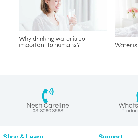
Why drinking water is so
important to humans?
Water is
Nesh Careline
Whats
03-8060 3668
Product
Shop & Learn
Support