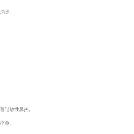
消除。
善过敏性鼻炎。
痊愈。