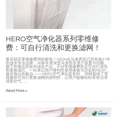
列
零
维
修
费：
可
自
行
清
洗
HERO空气净化器系列零维修
和
更
换
费：可自行清洗和更换滤网！
滤
网！
要买就买零维修费用的家电！NESH在马来西亚已经有逾31年
的滤水专业品牌，30多年来深受马来西亚用户喜爱与信赖。
旗下所推出的室内滤水产品，不但零维修费而且可自行清洗
和更换滤芯。一向来以用户便利性使用体验为宗旨的NESH，
最近推出的新品——HERO空气净化器系列， 同样延续了零
维修和可自行更换滤网的便利性，让用户能够轻松享有洁净
清新空气……
Read More »
Zero
Maintenance
Fee