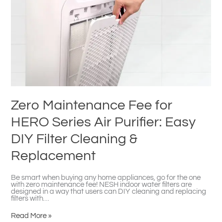
for
HERO
Series
Air
Purifier:
Easy
DIY
Filter
Cleaning
&
Replacement
Zero Maintenance Fee for
HERO Series Air Purifier: Easy
DIY Filter Cleaning &
Replacement
Be smart when buying any home appliances, go for the one
with zero maintenance fee! NESH indoor water filters are
designed in a way that users can DIY cleaning and replacing
filters with…
Read More »