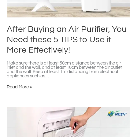
Use
it
More
Effectively!
After Buying an Air Purifier, You
Need these 5 TIPS to Use it
More Effectively!
Make sure there is at least 50cm distance between the air
inlet and the wall, and at least 10cm between the air outlet
and the wall. Keep at least 1m distancing from electrical
appliances such as…
Read More »
HERO
空
气
净
化
器
系