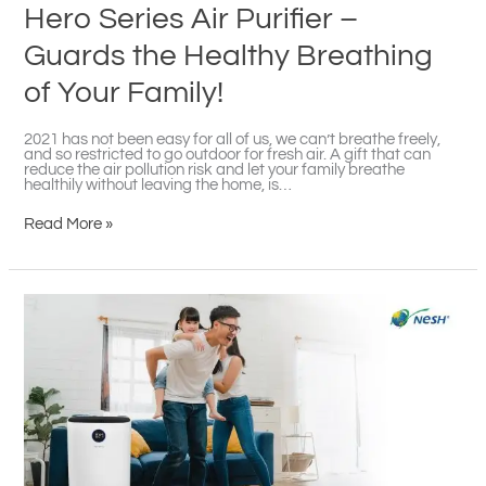
Hero Series Air Purifier –
Guards the Healthy Breathing
of Your Family!
2021 has not been easy for all of us, we can’t breathe freely,
and so restricted to go outdoor for fresh air. A gift that can
reduce the air pollution risk and let your family breathe
healthily without leaving the home, is…
Read More »
它
是
我
们
全
家
人
的
HERO：
我
的
鼻
子