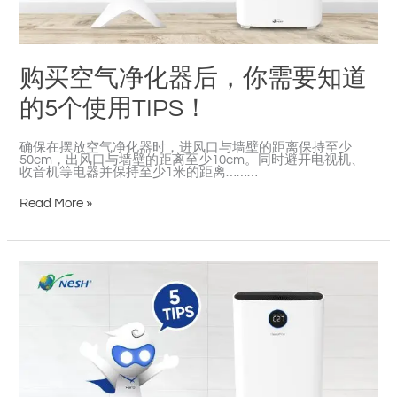
道
的
5
个
使
购买空气净化器后，你需要知道
用
TIPS！
的5个使用TIPS！
确保在摆放空气净化器时，进风口与墙壁的距离保持至少
50cm，出风口与墙壁的距离至少10cm。同时避开电视机、
收音机等电器并保持至少1米的距离………
Read More »
After
Buying
an
Air
Purifier,
You
Need
these
5
TIPS
to