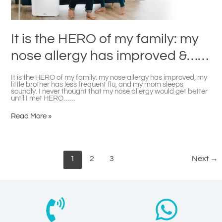
&……
It is the HERO of my family: my
nose allergy has improved &……
It is the HERO of my family: my nose allergy has improved, my
little brother has less frequent flu, and my mom sleeps
soundly. I never thought that my nose allergy would get better
until I met HERO……
Read More »
1
2
3
Next
→