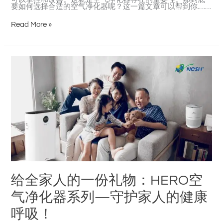
点
要如何选择合适的空气净化器呢？这一篇文章可以帮到你.……
Read More »
给
全
家
人
的
一
份
礼
物：
HERO
空
气
净
化
器
系
列
给全家人的一份礼物：HERO空
—
守
护
气净化器系列—守护家人的健康
家
人
呼吸！
的
健