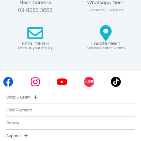
Nesh Careline
Whatsapp Nesh
03-8060 3668
Products & Services
Email NESH
Locate Nesh
Email us your Inquiry
Service Center Nearby
Shop & Learn
Flexi Payment
Review
Support