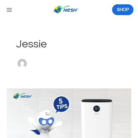
Skip
to
SHOP
content
Jessie
购
买
空
气
净
化
器
后，
你
需
要
知