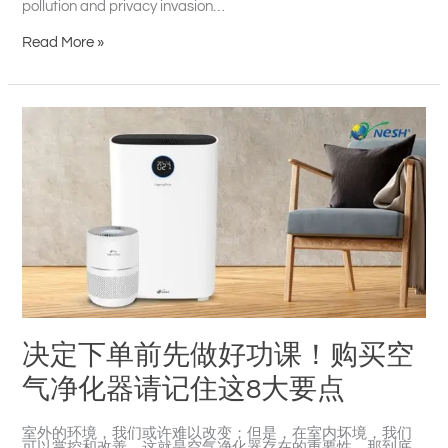
pollution and privacy invasion…
Read More »
决
定
下
单
前
先
做
好
功
课！
购
买
空
气
净
化
器
决定下单前先做好功课！购买空
请
记
住
气净化器请记住这8大要点
这
8
大
室外的环境，我们或许难以改变；但是，在室内坏境，我们
要
可以掌控和改善。这就是空气净化器存在的重要性。那到底