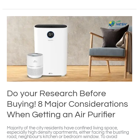
Do
your
Research
Before
Buying!
8
Major
Considerations
When
Getting
an
Air
Purifier
Do your Research Before
Buying! 8 Major Considerations
When Getting an Air Purifier
Majority of the city residents have confined living space,
especially high density apartments, either facing the bustling
road, neighbour’s kitchen or bedroom window. To avoid