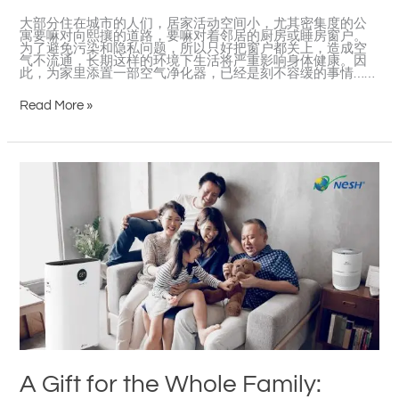
康
呼
大部分住在城市的人们，居家活动空间小，尤其密集度的公
吸！
寓要嘛对向熙攘的道路，要嘛对着邻居的厨房或睡房窗户。
为了避免污染和隐私问题，所以只好把窗户都关上，造成空
气不流通，长期这样的环境下生活将严重影响身体健康。因
此，为家里添置一部空气净化器，已经是刻不容缓的事情……
Read More »
A
Gift
for
the
Whole
Family:
Hero
Series
Air
Purifier
–
Guards
the
Healthy
Breathing
of
Your
A Gift for the Whole Family:
Family!