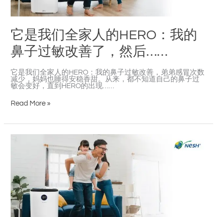
过
敏
改
善
它是我们全家人的HERO：我的
了，
然
后……
鼻子过敏改善了，然后……
它是我们全家人的HERO：我的鼻子过敏改善，弟弟感冒次数
减少，妈妈也睡得安稳香甜。从来，都不知道自己的鼻子过
敏会变好，直到HERO的出现……
Read More »
It
is
the
HERO
of
my
family:
my
nose
allergy
has
improved